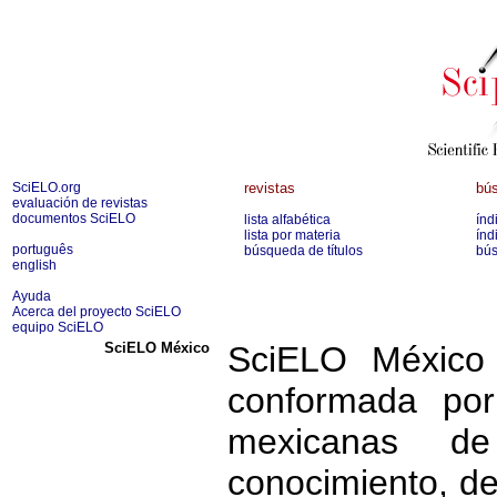
SciELO.org
revistas
bús
evaluación de revistas
documentos SciELO
lista alfabética
índ
lista por materia
índ
português
búsqueda de títulos
bús
english
Ayuda
Acerca del proyecto SciELO
equipo SciELO
SciELO México
SciELO México 
conformada por
mexicanas d
conocimiento, de