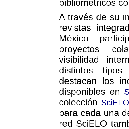
bibliométricos co
A través de su i
revistas integr
México partic
proyectos col
visibilidad int
distintos tipo
destacan los i
disponibles en
S
colección
SciELO
para cada una de 
red SciELO tamb