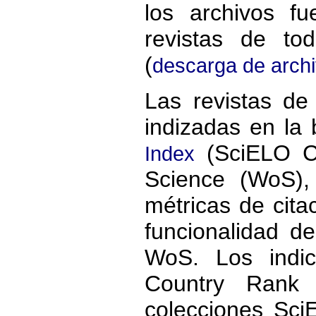
los archivos f
revistas de to
(
descarga de arch
Las revistas de
indizadas en la
(SciELO CI
Index
Science (WoS),
métricas de cita
funcionalidad de
WoS. Los indi
Country Rank 
colecciones Sc