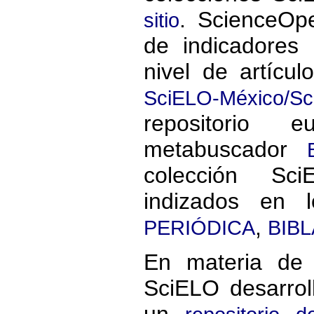
. ScienceOpe
sitio
de indicadores 
nivel de artícul
SciELO-México/S
repositorio
metabuscador
colección Sc
indizados en 
,
PERIÓDICA
BIBL
En materia de 
SciELO desarro
un